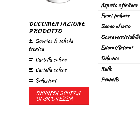
Aspetto e finitura
Fuori polvere
DOCUMENTAZIONE
Secco al tatto
PRODOTTO
Sovraverniciabili
Scarica la scheda
Esterni/Interni
tecnica
Diluente
Cartella colore
Rullo
Cartella colore
Pennello
Soluzioni
CODICE
C
RICHIEDI SCHEDA
DI SICUREZZA