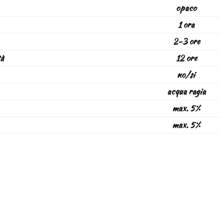
opaco
1 ora
2-3 ore
tà
12 ore
no/si
acqua ragia
max. 5%
max. 5%
OLORE/BASE TINT.
CONFEZIONE
IMBALLO
RESA