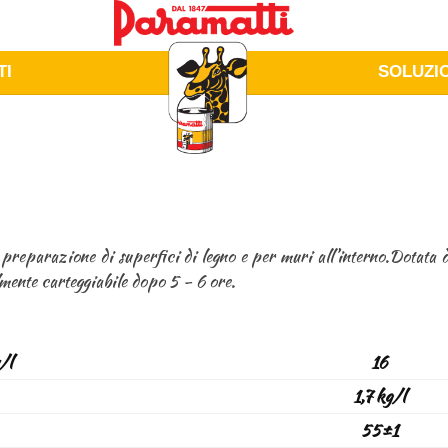
TI
SOLUZI
preparazione di superfici di legno e per muri all’interno.Dotata d
lmente carteggiabile dopo 5 - 6 ore.
/l
16
1,7 kg/l
55±1