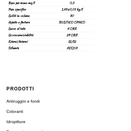
Resa per mano mq/l
0,5
Peso specifico
1,65±0,01 kg/l
Solidi in volume
80
Aspetto e finitura
RUSTICO OPACO
Secco al tatto
6 ORE
Sovraverniciabilità
24 ORE
Esterni/Interni
SI/SI
Diluente
ACQUA
CODICE
COLORE/BASE
CONFEZIONE
IMBALLO
RESA
TINT.
m²/l
PRODOTTI
Antiruggini e fondi
Coloranti
Idropitture