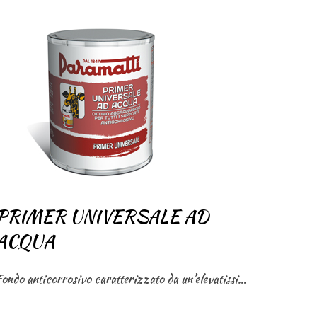
PRIMER UNIVERSALE AD
ACQUA
Fondo anticorrosivo caratterizzato da un’elevatissima capacità di aggrappaggio. Si raccomanda come mano di fondo