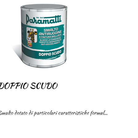
DOPPIO SCUDO
Smalto dotato di particolari caratteristiche formulative tali da bloccare il processo di corrosione assicurando al tempo