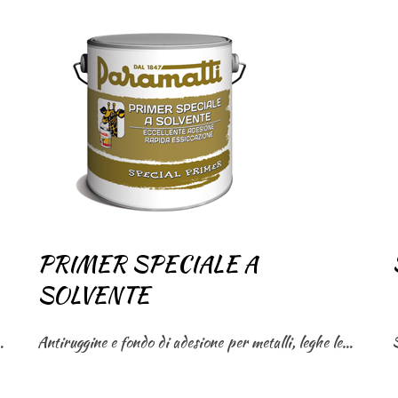
PRIMER SPECIALE A
SOLVENTE
per esterni ed interni
Antiruggine e fondo di adesione per metalli, leghe leggere, acciaio zincato, rame, ottone, ghisa, alluminio,