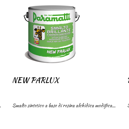
NEW PARLUX
 del ferro battuto.
Smalto sintetico a base di resina alchidica modificata dotato di ottima durezza e resistenza meccanica ed agli agenti