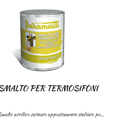
SMALTO PER TERMOSIFONI
Smalto acrilico satinato appositamente studiato per l’applicazione su termosifoni e pannelli radianti in alluminio,