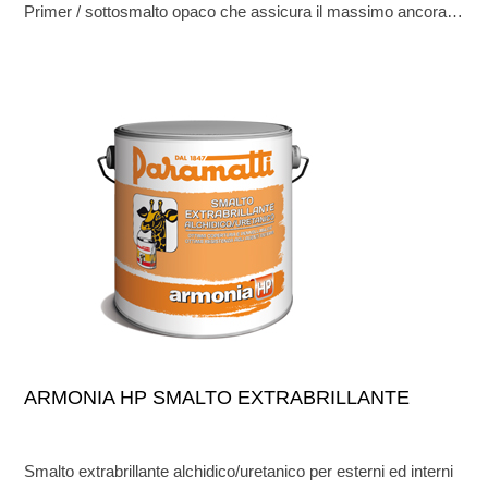
Primer / sottosmalto opaco che assicura il massimo ancoraggio nel tempo alle vernici applicate sia all’esterno
ARMONIA HP SMALTO EXTRABRILLANTE
Smalto extrabrillante alchidico/uretanico per esterni ed interni