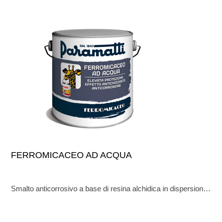
FERROMICACEO AD ACQUA
Smalto anticorrosivo a base di resina alchidica in dispersione acquosa e di ossido di ferromicaceo.