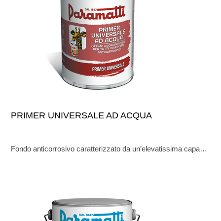
PRIMER UNIVERSALE AD ACQUA
Fondo anticorrosivo caratterizzato da un’elevatissima capacità di aggrappaggio. Si raccomanda come mano di fondo