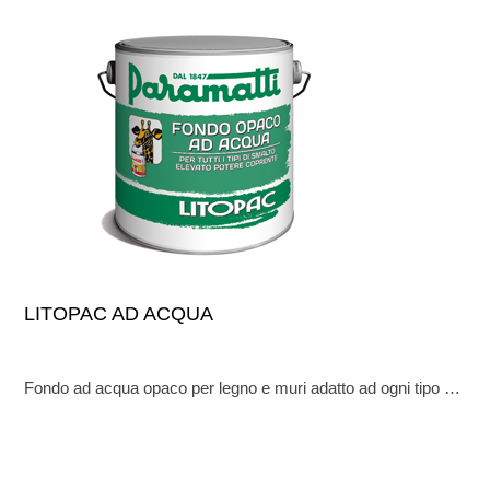
LITOPAC AD ACQUA
Fondo ad acqua opaco per legno e muri adatto ad ogni tipo di smalto all’acqua, con un elevato potere coprente e